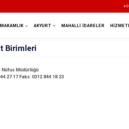
e-D
YMAKAMLIK
AKYURT
MAHALLİ İDARELER
HİZMET
Ankara
 Birimleri
Akyurt
e Nüfus Müdürlüğü
Altındağ
844 27 17 Faks: 0312 844 18 23
Ayaş
Bala
Beypazarı
Çamlıdere
Çankaya