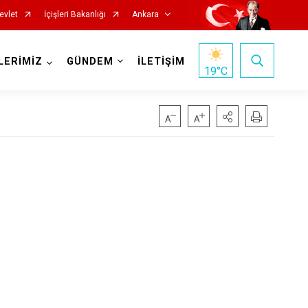
evlet
İçişleri Bakanlığı
Ankara
LERİMİZ
GÜNDEM
İLETİŞİM
19
°C
Haymana
Kalecik
Kahramankazan
Keçiören
Kızılcahamam
Mamak
Nallıhan