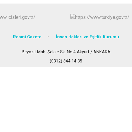
Çubuk
Elmadağ
Etimesgut
Evren
Resmi Gazete
İnsan Hakları ve Eşitlik Kurumu
Gölbaşı
Güdül
Beyazıt Mah. Şelale Sk. No:4 Akyurt / ANKARA
(0312) 844 14 35